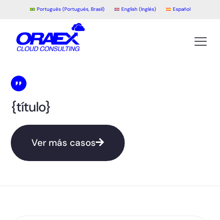
Português
(
Portugués, Brasil
)
English
(
Inglés
)
Español
{título}
Ver más casos