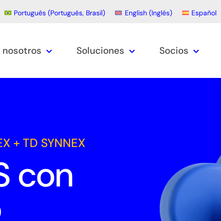
Português
(
Portugués, Brasil
)
English
(
Inglés
)
Español
 nosotros
Soluciones
Socios
AEX + TD SYNNEX
S con
o