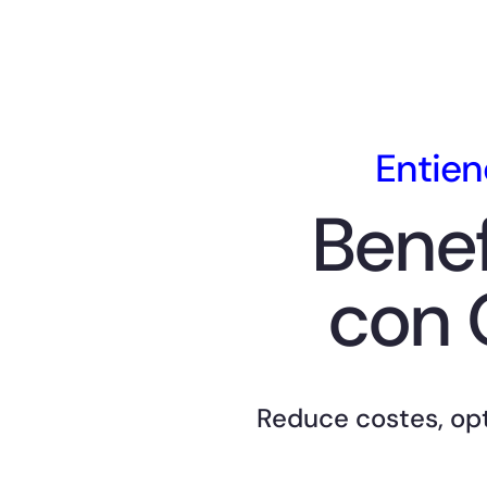
Entien
Benef
con 
Reduce costes, opt