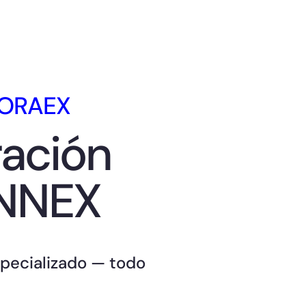
n ORAEX
ración
YNNEX
specializado — todo