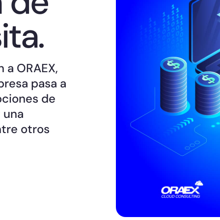
n de
ta.
ón a ORAEX,
presa pasa a
pciones de
y una
tre otros