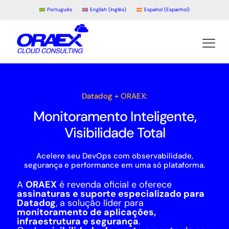
Português
English
(
Inglês
)
Español
(
Espanhol
)
Datadog + ORAEX:
Monitoramento Inteligente,
Visibilidade Total
Acelere seu DevOps com observabilidade,
segurança e performance em uma só plataforma.
A
ORAEX
é revenda oficial e oferece
assinaturas e suporte especializado para
Datadog
, a solução líder para
monitoramento de aplicações,
infraestrutura e segurança
.