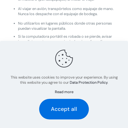
Al viajar en avión, transpórtelos como equipaje de mano.
Nunca los despache con el equipaje de bodega.
No utilizarlos en lugares públicos donde otras personas
puedan visualizar la pantalla.
Si la computadora portátil es robada o se pierde, avisar
inmediatamente a su superior jerárquico y formalizar un
reporte policial (boletín de ocurrencia).
Los mismos principios son aplicables a otras
computadoras portátiles, tales como: dispositivos
móviles, smartphones y tablets corporativos, pendrives,
discos duros externos y otros medios removibles.
This website uses cookies to improve your experience. By using
En casos de mantenimiento de equipos, como computadoras
this website you agree to our
Data Protection Policy
.
portátiles, estos deben permanecer bajo la custodia de
ORAEX
o del proveedor contratado para el suministro del activo.
Read more
Antes de cualquier intervención técnica, el equipo debe pasar
por un proceso de limpieza que incluya la eliminación segura de
toda la información contenida en él. Cuando sea necesario, se
Accept all
debe gestionar la sustitución del equipo para garantizar la
continuidad de la prestación de servicios.